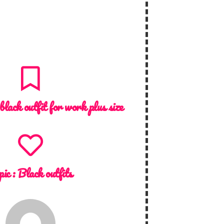
 black outfit for work plus size
pic :
Black outfits