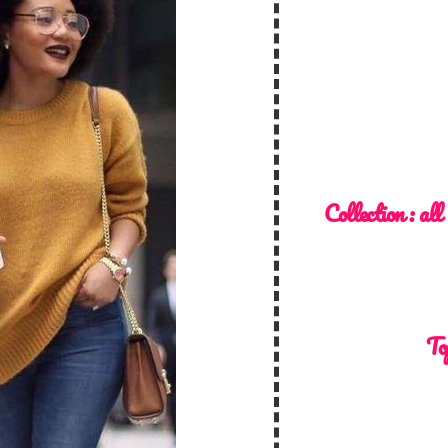
Collection :
all
To