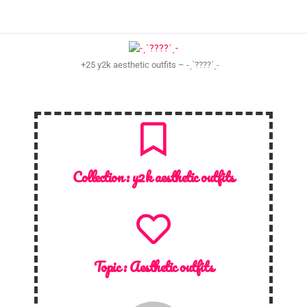
+25 y2k aesthetic outfits – -ˏˋ????ˊˎ-
Collection :
y2k aesthetic outfits
Topic :
Aesthetic outfits