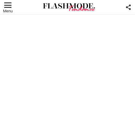
F
U
Menu