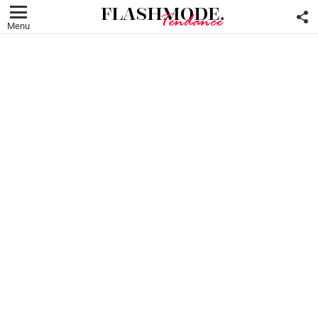
F
U
Menu