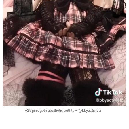
+25 pink goth aesthetic outfits – @bbyactivistz