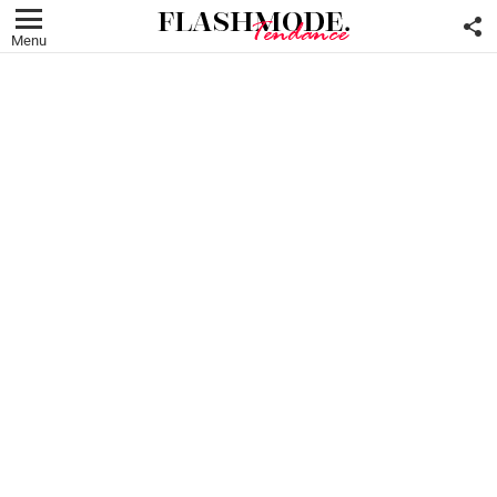
F
U
Menu