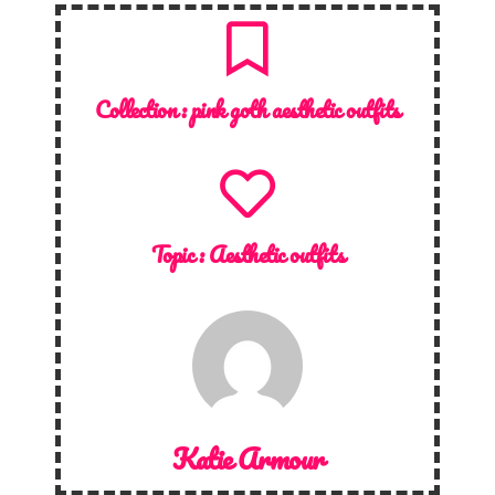
Collection :
pink goth aesthetic outfits
Topic :
Aesthetic outfits
Katie Armour