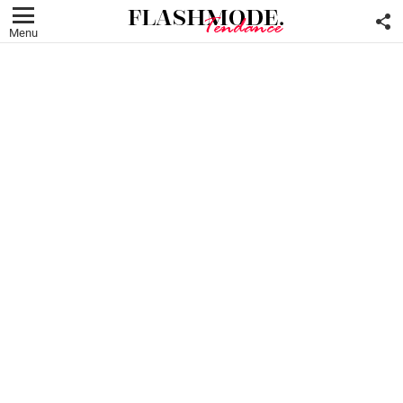
F
U
Menu