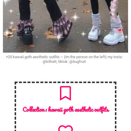
+25 kawaii goth aesthetic outfits – (im the person on the left) my insta:
@killratt; tiktok: @bugfruit
Collection :
kawaii goth aesthetic outfits