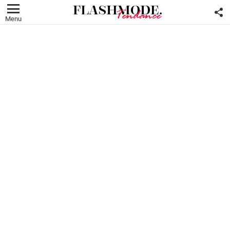
F
U
Menu