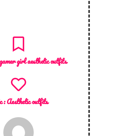
gamer girl aesthetic outfits
c :
Aesthetic outfits