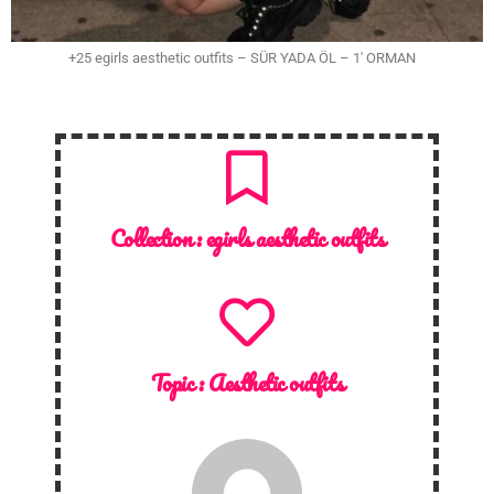
+25 egirls aesthetic outfits – SÜR YADA ÖL – 1′ ORMAN
Collection :
egirls aesthetic outfits
Topic :
Aesthetic outfits