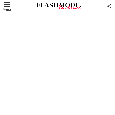
F
U
Menu