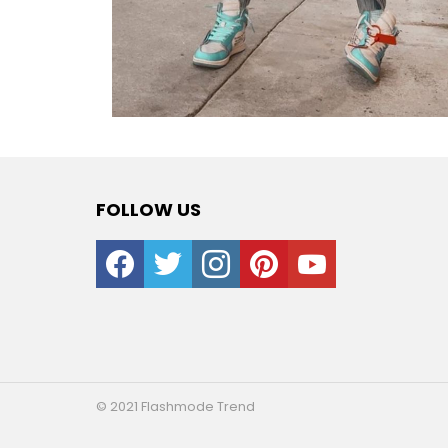
FOLLOW US
facebook
twitter
instagram
pinterest
youtube
© 2021 Flashmode Trend