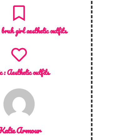
:
bruh girl aesthetic outfits
c :
Aesthetic outfits
Katie Armour