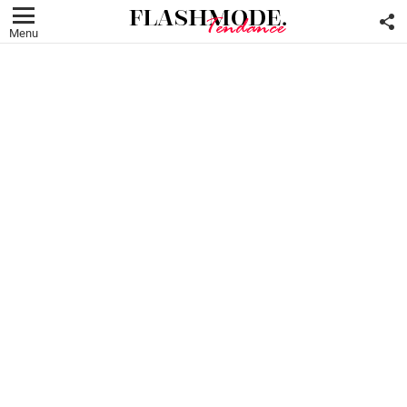
F
U
Menu