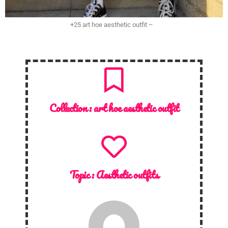
+25 art hoe aesthetic outfit –
Collection :
art hoe aesthetic outfit
Topic :
Aesthetic outfits