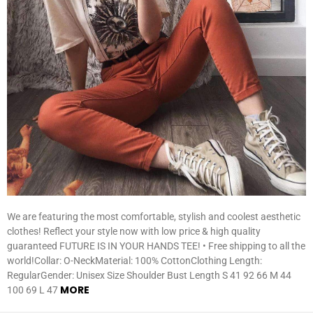
We are featuring the most comfortable, stylish and coolest aesthetic
clothes! Reflect your style now with low price & high quality
guaranteed FUTURE IS IN YOUR HANDS TEE! • Free shipping to all the
world!Collar: O-NeckMaterial: 100% CottonClothing Length:
RegularGender: Unisex Size Shoulder Bust Length S 41 92 66 M 44
MORE
100 69 L 47