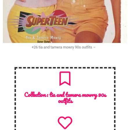
+26 tia and tamera mowry 90s outfits –
Collection :
tia and tamera mowry 90s
outfits