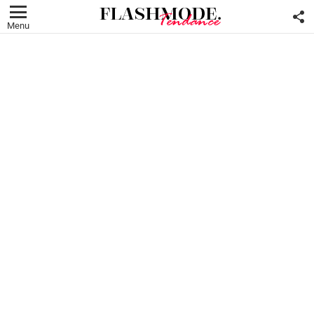
F
U
Menu