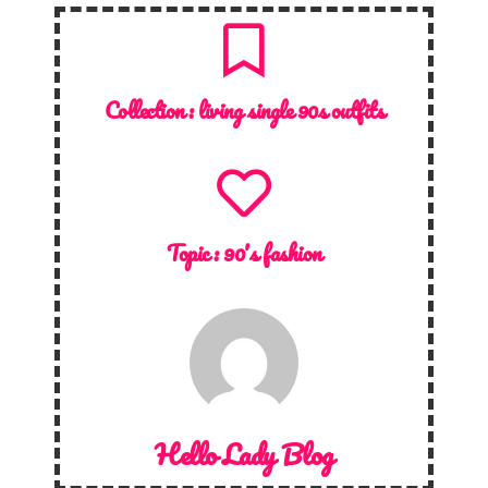
Collection :
living single 90s outfits
Topic :
90's fashion
Hello Lady Blog