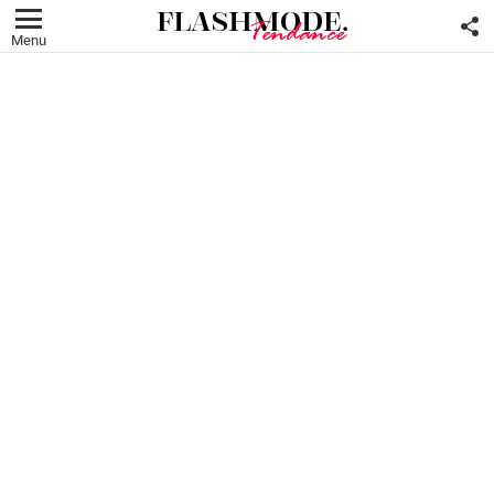
F
U
Menu