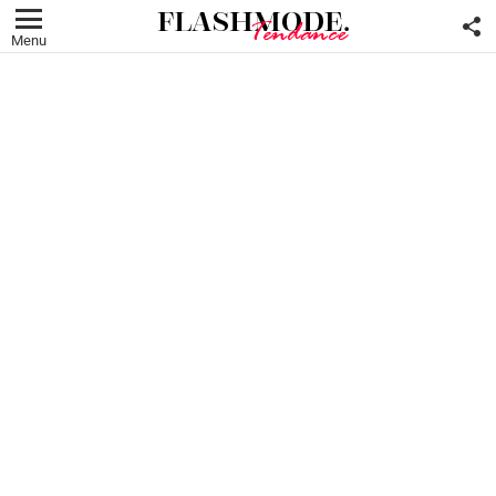
F
U
Menu