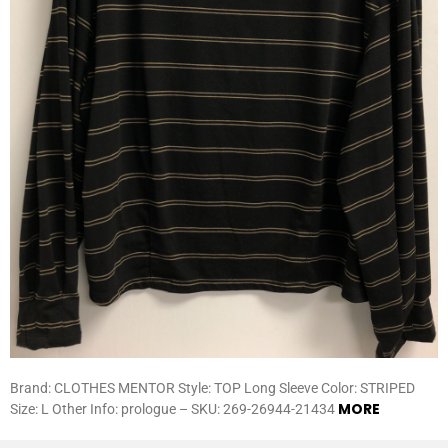
Brand: CLOTHES MENTOR Style: TOP Long Sleeve Color: STRIPED
MORE
Size: L Other Info: prologue – SKU: 269-26944-21434