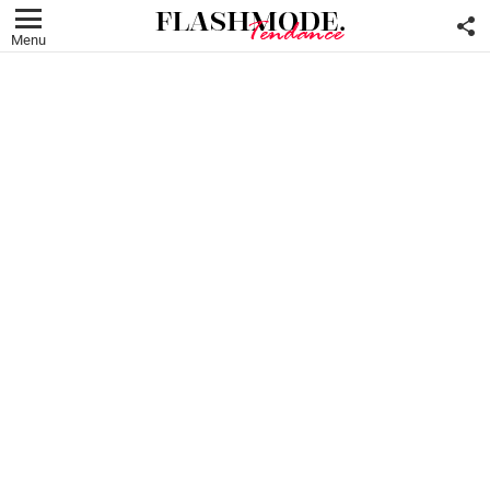
F
U
Menu