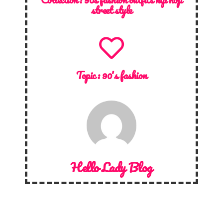
street style
Topic :
90's fashion
Hello Lady Blog