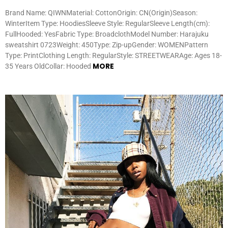
Brand Name: QIWNMaterial: CottonOrigin: CN(Origin)Season:
WinterItem Type: HoodiesSleeve Style: RegularSleeve Length(cm):
FullHooded: YesFabric Type: BroadclothModel Number: Harajuku
sweatshirt 0723Weight: 450Type: Zip-upGender: WOMENPattern
Type: PrintClothing Length: RegularStyle: STREETWEARAge: Ages 18-
MORE
35 Years OldCollar: Hooded