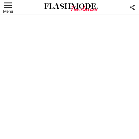
F
U
Menu