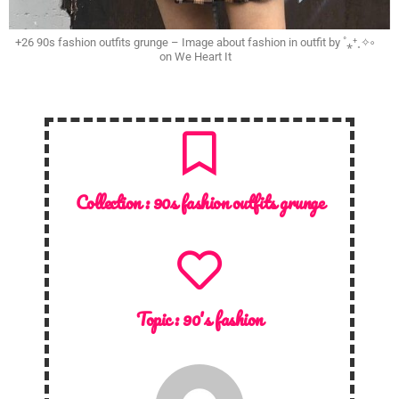
+26 90s fashion outfits grunge – Image about fashion in outfit by ˚⁎⁺˳✧༚
on We Heart It
Collection :
90s fashion outfits grunge
Topic :
90's fashion