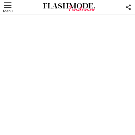
F
U
Menu