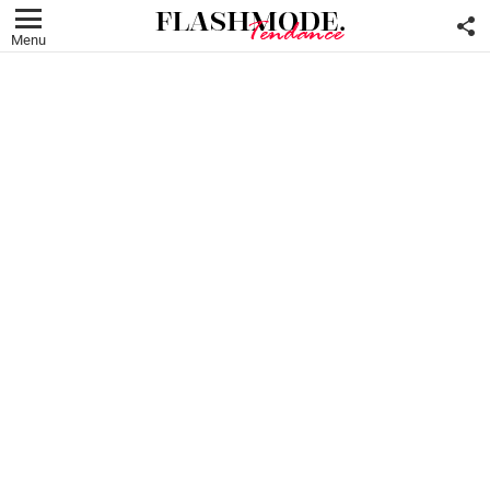
F
U
Menu