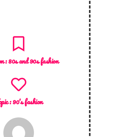
on :
80s and 90s fashion
pic :
90's fashion