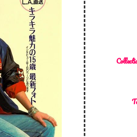
Collecti
To