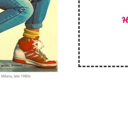
H
 Milano, late 1980s