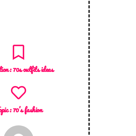
tion :
70s outfits ideas
opic :
70’s fashion