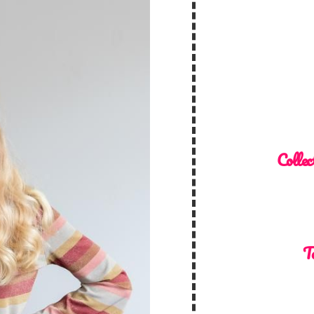
Collec
T