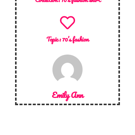
Topic :
70’s fashion
Emily Ann