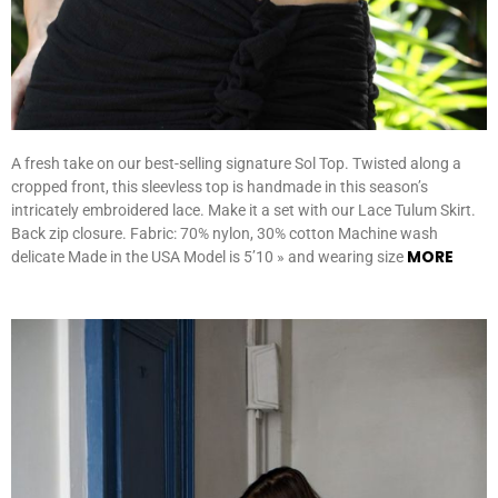
A fresh take on our best-selling signature Sol Top. Twisted along a
cropped front, this sleevless top is handmade in this season’s
intricately embroidered lace. Make it a set with our Lace Tulum Skirt.
Back zip closure. Fabric: 70% nylon, 30% cotton Machine wash
MORE
delicate Made in the USA Model is 5’10 » and wearing size