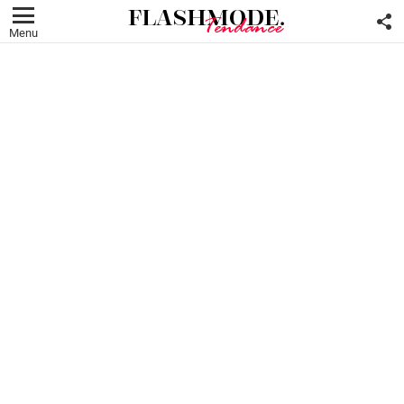
F
U
Menu