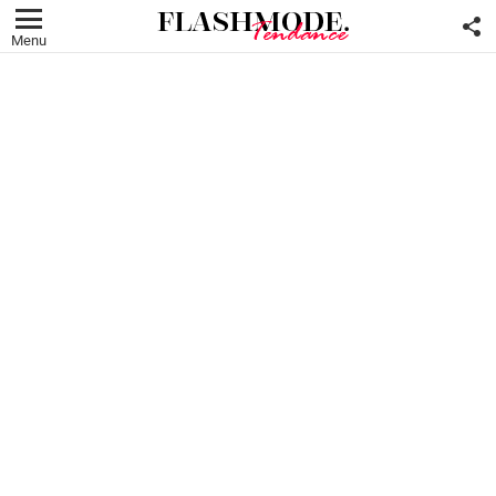
F
U
Menu