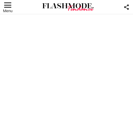
F
U
Menu