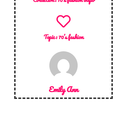
Topic :
70’s fashion
Emily Ann