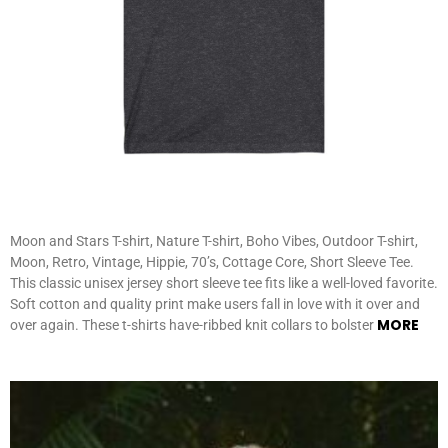
Moon and Stars T-shirt, Nature T-shirt, Boho Vibes, Outdoor T-shirt,
Moon, Retro, Vintage, Hippie, 70’s, Cottage Core, Short Sleeve Tee.
This classic unisex jersey short sleeve tee fits like a well-loved favorite.
Soft cotton and quality print make users fall in love with it over and
MORE
over again. These t-shirts have-ribbed knit collars to bolster