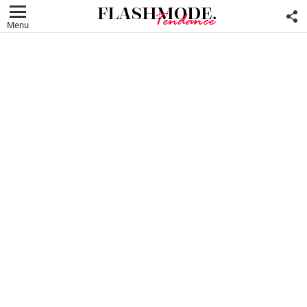
F
U
Menu