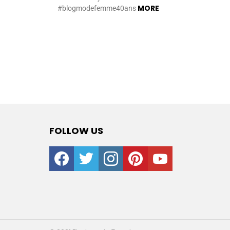
MORE
#blogmodefemme40ans
FOLLOW US
facebook
twitter
instagram
pinterest
youtube