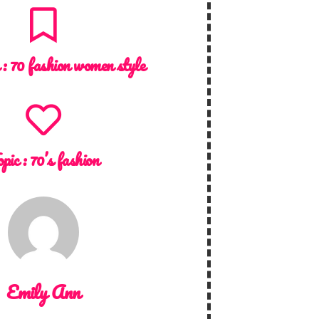
 :
70 fashion women style
opic :
70’s fashion
Emily Ann