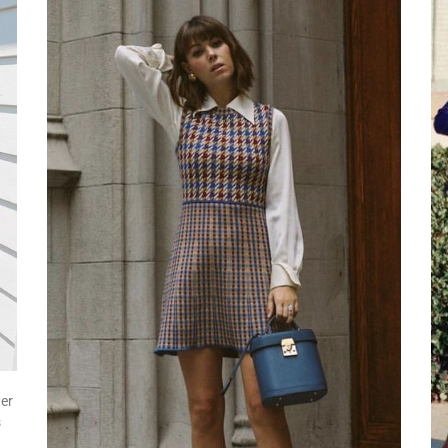
ter
s