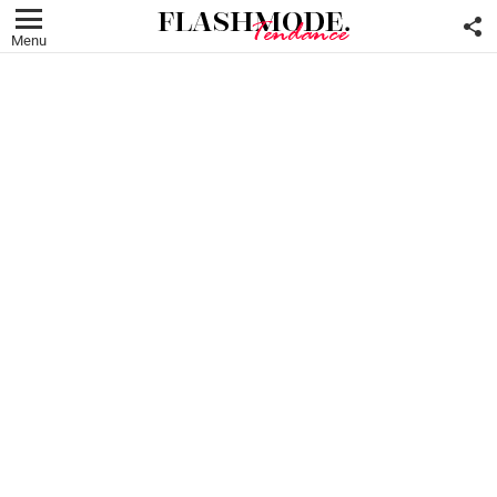
F
U
Menu