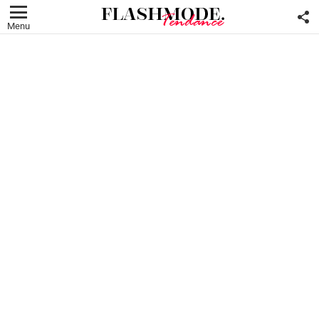
F
U
Menu