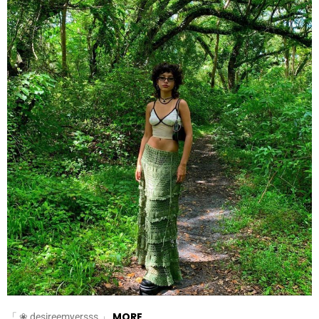
MORE
「 ❀ desireemyersss 」