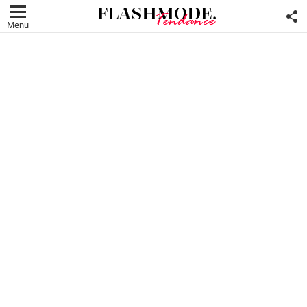
F
U
Menu