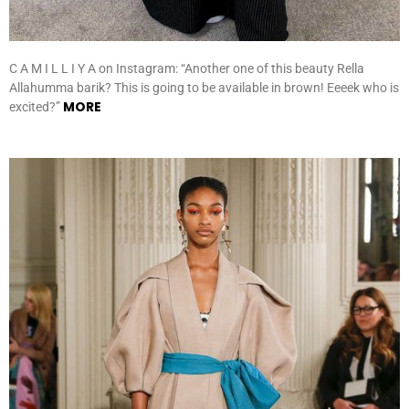
C A M I L L I Y A on Instagram: “Another one of this beauty Rella
Allahumma barik? This is going to be available in brown! Eeeek who is
MORE
excited?”