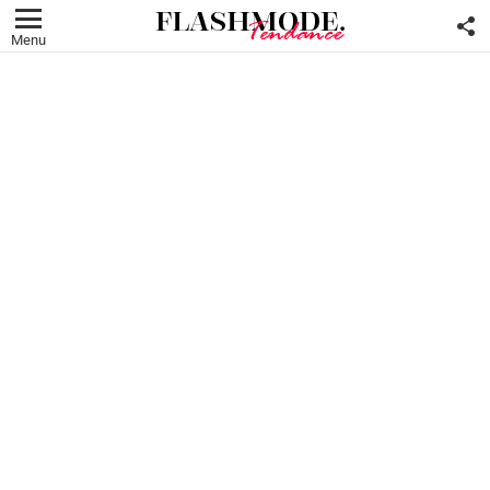
F
U
Menu