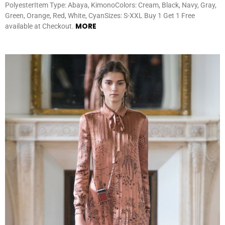
PolyesterItem Type: Abaya, KimonoColors: Cream, Black, Navy, Gray,
Green, Orange, Red, White, CyanSizes: S-XXL Buy 1 Get 1 Free
MORE
available at Checkout.